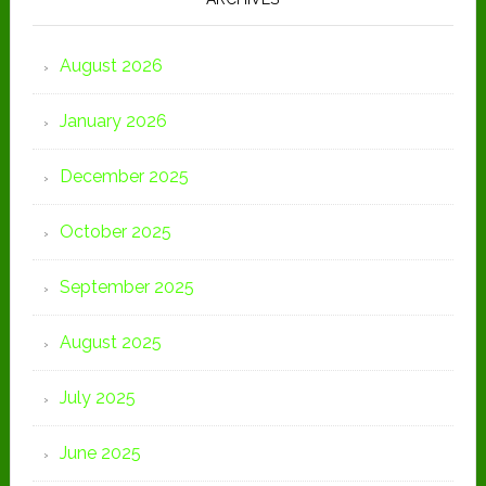
August 2026
January 2026
December 2025
October 2025
September 2025
August 2025
July 2025
June 2025