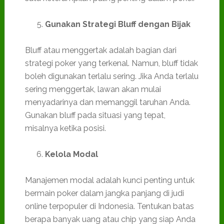
Gunakan Strategi Bluff dengan Bijak
Bluff atau menggertak adalah bagian dari
strategi poker yang terkenal. Namun, bluff tidak
boleh digunakan terlalu sering. Jika Anda terlalu
sering menggertak, lawan akan mulai
menyadarinya dan memanggil taruhan Anda.
Gunakan bluff pada situasi yang tepat,
misalnya ketika posisi.
Kelola Modal
Manajemen modal adalah kunci penting untuk
bermain poker dalam jangka panjang di judi
online terpopuler di Indonesia. Tentukan batas
berapa banyak uang atau chip yang siap Anda