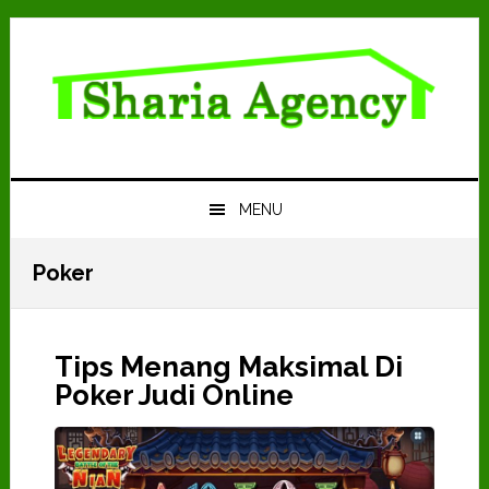
Skip
Skip
Skip
to
to
to
primary
main
primary
navigation
content
sidebar
MENU
Poker
Tips Menang Maksimal Di
Poker Judi Online