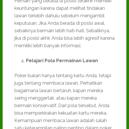
Pemain yang berada di posisi terakhir memiliki
keuntungan karena dapat melihat tindakan
lawan terlebih dahulu sebelum mengambil
keputusan. Jika Anda berada di posisi awal,
sebaiknya bermain lebih hati-hati. Sebaliknya,
jika di posisi akhir, Anda bisa lebih agresif karena
memiliki lebih banyak informasi.
Pelajari Pola Permainan Lawan
Poker bukan hanya tentang kartu Anda, tetapi
juga tentang membaca lawan. Perhatikan
bagaimana lawan bertaruh, kapan mereka
sering menggertak, atau kapan mereka
bermain konservatif. Dari pola tersebut, Anda
bisa memperkirakan kekuatan kartu mereka.
Kemampuan membaca lawan adalah salah
satu keterampilan paling penting dalam poker.