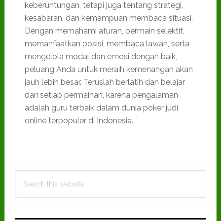
keberuntungan, tetapi juga tentang strategi,
kesabaran, dan kemampuan membaca situasi.
Dengan memahami aturan, bermain selektif,
memanfaatkan posisi, membaca lawan, serta
mengelola modal dan emosi dengan baik,
peluang Anda untuk meraih kemenangan akan
jauh lebih besar.
Teruslah berlatih dan belajar
dari setiap permainan, karena pengalaman
adalah guru terbaik dalam dunia poker judi
online terpopuler di Indonesia.
Primary
Search
Sidebar
this
website