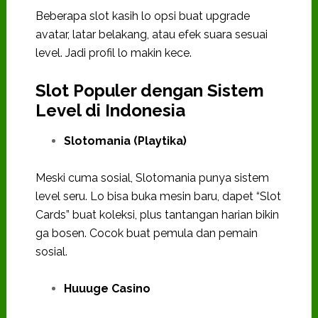
Beberapa slot kasih lo opsi buat upgrade
avatar, latar belakang, atau efek suara sesuai
level. Jadi profil lo makin kece.
Slot Populer dengan Sistem
Level di Indonesia
Slotomania (Playtika)
Meski cuma sosial, Slotomania punya sistem
level seru. Lo bisa buka mesin baru, dapet “Slot
Cards” buat koleksi, plus tantangan harian bikin
ga bosen. Cocok buat pemula dan pemain
sosial.
Huuuge Casino