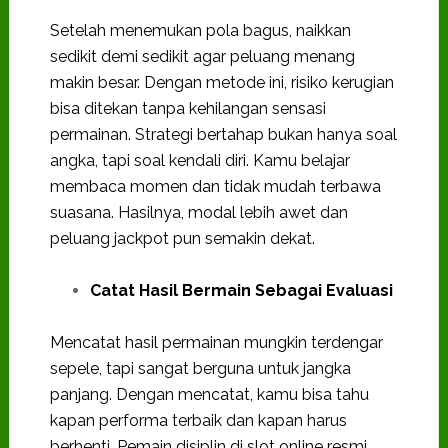
Setelah menemukan pola bagus, naikkan
sedikit demi sedikit agar peluang menang
makin besar. Dengan metode ini, risiko kerugian
bisa ditekan tanpa kehilangan sensasi
permainan.
Strategi bertahap bukan hanya soal
angka, tapi soal kendali diri. Kamu belajar
membaca momen dan tidak mudah terbawa
suasana. Hasilnya, modal lebih awet dan
peluang jackpot pun semakin dekat.
Catat Hasil Bermain Sebagai Evaluasi
Mencatat hasil permainan mungkin terdengar
sepele, tapi sangat berguna untuk jangka
panjang. Dengan mencatat, kamu bisa tahu
kapan performa terbaik dan kapan harus
berhenti. Pemain disiplin di slot online resmi