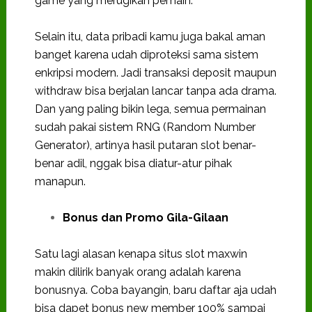
game yang merugikan pemain.
Selain itu, data pribadi kamu juga bakal aman
banget karena udah diproteksi sama sistem
enkripsi modern. Jadi transaksi deposit maupun
withdraw bisa berjalan lancar tanpa ada drama.
Dan yang paling bikin lega, semua permainan
sudah pakai sistem RNG (Random Number
Generator), artinya hasil putaran slot benar-
benar adil, nggak bisa diatur-atur pihak
manapun.
Bonus dan Promo Gila-Gilaan
Satu lagi alasan kenapa situs slot maxwin
makin dilirik banyak orang adalah karena
bonusnya. Coba bayangin, baru daftar aja udah
bisa dapet bonus new member 100% sampai