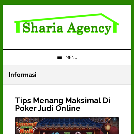
Skip
Skip
Skip
to
to
to
primary
main
primary
navigation
content
sidebar
MENU
Informasi
Tips Menang Maksimal Di
Poker Judi Online