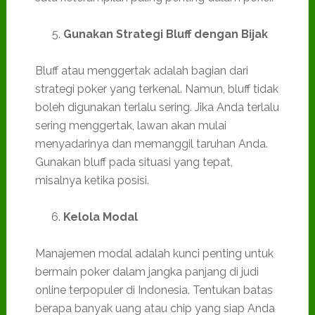
Gunakan Strategi Bluff dengan Bijak
Bluff atau menggertak adalah bagian dari
strategi poker yang terkenal. Namun, bluff tidak
boleh digunakan terlalu sering. Jika Anda terlalu
sering menggertak, lawan akan mulai
menyadarinya dan memanggil taruhan Anda.
Gunakan bluff pada situasi yang tepat,
misalnya ketika posisi.
Kelola Modal
Manajemen modal adalah kunci penting untuk
bermain poker dalam jangka panjang di judi
online terpopuler di Indonesia. Tentukan batas
berapa banyak uang atau chip yang siap Anda