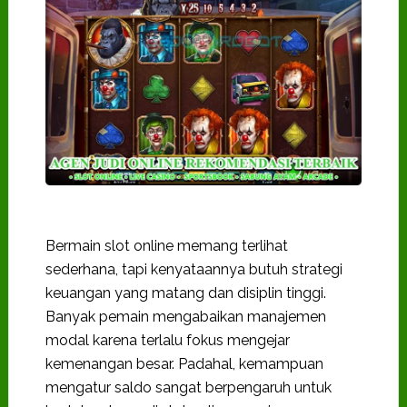
Bermain slot online memang terlihat
sederhana, tapi kenyataannya butuh strategi
keuangan yang matang dan disiplin tinggi.
Banyak pemain mengabaikan manajemen
modal karena terlalu fokus mengejar
kemenangan besar. Padahal, kemampuan
mengatur saldo sangat berpengaruh untuk