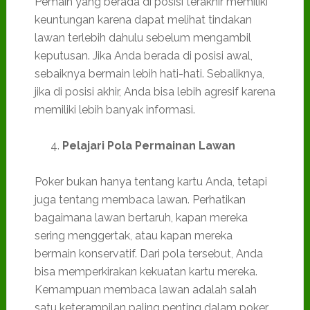
Pemain yang berada di posisi terakhir memiliki
keuntungan karena dapat melihat tindakan
lawan terlebih dahulu sebelum mengambil
keputusan. Jika Anda berada di posisi awal,
sebaiknya bermain lebih hati-hati. Sebaliknya,
jika di posisi akhir, Anda bisa lebih agresif karena
memiliki lebih banyak informasi.
Pelajari Pola Permainan Lawan
Poker bukan hanya tentang kartu Anda, tetapi
juga tentang membaca lawan. Perhatikan
bagaimana lawan bertaruh, kapan mereka
sering menggertak, atau kapan mereka
bermain konservatif. Dari pola tersebut, Anda
bisa memperkirakan kekuatan kartu mereka.
Kemampuan membaca lawan adalah salah
satu keterampilan paling penting dalam poker.