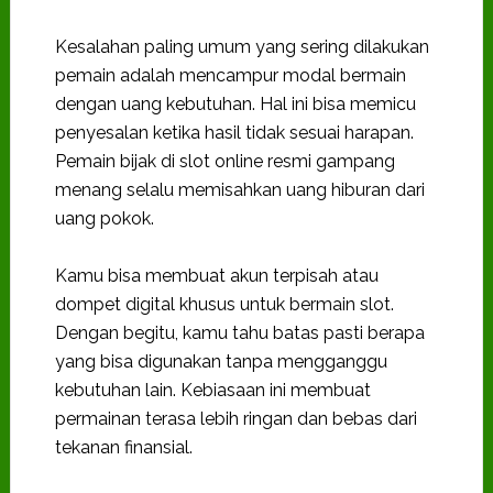
Kesalahan paling umum yang sering dilakukan
pemain adalah mencampur modal bermain
dengan uang kebutuhan. Hal ini bisa memicu
penyesalan ketika hasil tidak sesuai harapan.
Pemain bijak di slot online resmi gampang
menang selalu memisahkan uang hiburan dari
uang pokok.
Kamu bisa membuat akun terpisah atau
dompet digital khusus untuk bermain slot.
Dengan begitu, kamu tahu batas pasti berapa
yang bisa digunakan tanpa mengganggu
kebutuhan lain. Kebiasaan ini membuat
permainan terasa lebih ringan dan bebas dari
tekanan finansial.