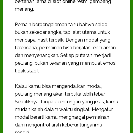
bertahan lama di slot online resmi gampang
menang.
Pemain berpengalaman tahu bahwa saldo
bukan sekedar angka, tapi alat utama untuk
mencapai hasil terbaik. Dengan modal yang
terencana, permainan bisa berjalan lebih aman
dan menyenangkan. Setiap putaran menjadi
peluang, bukan tekanan yang membuat emosi
tidak stabil.
Kalau kamu bisa mengendalikan modal,
peluang menang akan terbuka lebih lebar.
Sebaliknya, tanpa perhitungan yang jelas, kamu
mudah kalah dalam waktu singkat. Mengatur
modal berarti kamu menghargai permainan
dan mengontrol arah keberuntunganmu
sendiri.