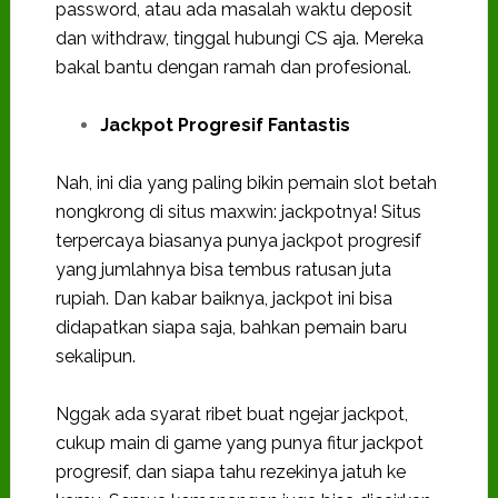
password, atau ada masalah waktu deposit
dan withdraw, tinggal hubungi CS aja. Mereka
bakal bantu dengan ramah dan profesional.
Jackpot Progresif Fantastis
Nah, ini dia yang paling bikin pemain slot betah
nongkrong di situs maxwin: jackpotnya! Situs
terpercaya biasanya punya jackpot progresif
yang jumlahnya bisa tembus ratusan juta
rupiah. Dan kabar baiknya, jackpot ini bisa
didapatkan siapa saja, bahkan pemain baru
sekalipun.
Nggak ada syarat ribet buat ngejar jackpot,
cukup main di game yang punya fitur jackpot
progresif, dan siapa tahu rezekinya jatuh ke