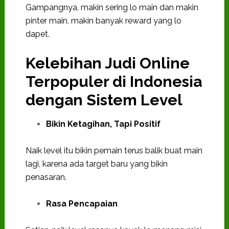
Gampangnya, makin sering lo main dan makin
pinter main, makin banyak reward yang lo
dapet.
Kelebihan Judi Online
Terpopuler di Indonesia
dengan Sistem Level
Bikin Ketagihan, Tapi Positif
Naik level itu bikin pemain terus balik buat main
lagi, karena ada target baru yang bikin
penasaran.
Rasa Pencapaian