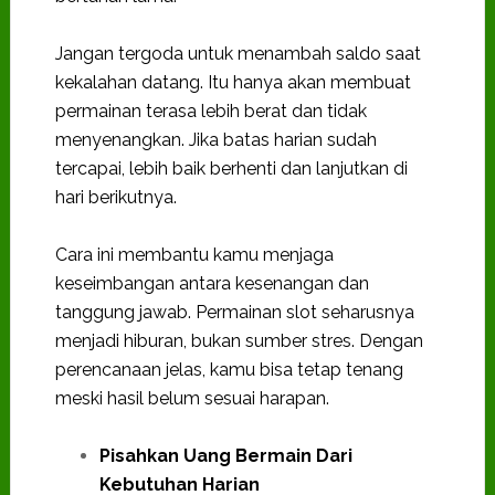
Jangan tergoda untuk menambah saldo saat
kekalahan datang. Itu hanya akan membuat
permainan terasa lebih berat dan tidak
menyenangkan. Jika batas harian sudah
tercapai, lebih baik berhenti dan lanjutkan di
hari berikutnya.
Cara ini membantu kamu menjaga
keseimbangan antara kesenangan dan
tanggung jawab. Permainan slot seharusnya
menjadi hiburan, bukan sumber stres. Dengan
perencanaan jelas, kamu bisa tetap tenang
meski hasil belum sesuai harapan.
Pisahkan Uang Bermain Dari
Kebutuhan Harian