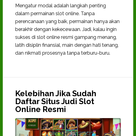
Mengatur modal adalah langkah penting
dalam permainan slot online. Tanpa
perencanaan yang baik, permainan hanya akan
berakhir dengan kekecewaan. Jadi, kalau ingin
sukses di slot online resmi gampang menang,
latih disiplin finansial, main dengan hati tenang,
dan nikmati prosesnya tanpa terburu-buru.
Kelebihan Jika Sudah
Daftar Situs Judi Slot
Online Resmi