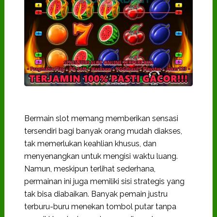
Bermain slot memang memberikan sensasi
tersendiri bagi banyak orang mudah diakses,
tak memerlukan keahlian khusus, dan
menyenangkan untuk mengisi waktu luang.
Namun, meskipun terlihat sederhana,
permainan ini juga memiliki sisi strategis yang
tak bisa diabaikan. Banyak pemain justru
terburu-buru menekan tombol putar tanpa