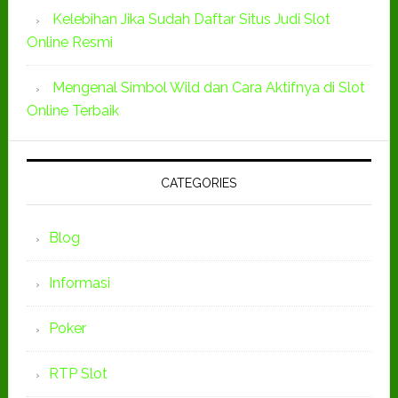
Kelebihan Jika Sudah Daftar Situs Judi Slot
Online Resmi
Mengenal Simbol Wild dan Cara Aktifnya di Slot
Online Terbaik
CATEGORIES
Blog
Informasi
Poker
RTP Slot