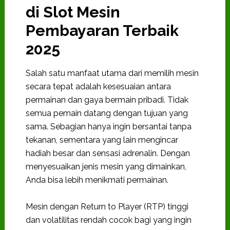
di Slot Mesin
Pembayaran Terbaik
2025
Salah satu manfaat utama dari memilih mesin
secara tepat adalah kesesuaian antara
permainan dan gaya bermain pribadi. Tidak
semua pemain datang dengan tujuan yang
sama. Sebagian hanya ingin bersantai tanpa
tekanan, sementara yang lain mengincar
hadiah besar dan sensasi adrenalin. Dengan
menyesuaikan jenis mesin yang dimainkan,
Anda bisa lebih menikmati permainan.
Mesin dengan Return to Player (RTP) tinggi
dan volatilitas rendah cocok bagi yang ingin