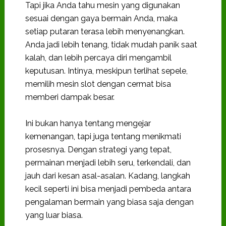
Tapi jika Anda tahu mesin yang digunakan
sesuai dengan gaya bermain Anda, maka
setiap putaran terasa lebih menyenangkan.
Anda jadi lebih tenang, tidak mudah panik saat
kalah, dan lebih percaya diri mengambil
keputusan. Intinya, meskipun terlihat sepele,
memilih mesin slot dengan cermat bisa
memberi dampak besar.
Ini bukan hanya tentang mengejar
kemenangan, tapi juga tentang menikmati
prosesnya. Dengan strategi yang tepat,
permainan menjadi lebih seru, terkendali, dan
jauh dari kesan asal-asalan. Kadang, langkah
kecil seperti ini bisa menjadi pembeda antara
pengalaman bermain yang biasa saja dengan
yang luar biasa.