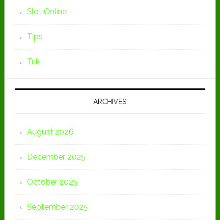
Slot Online
Tips
Trik
ARCHIVES
August 2026
December 2025
October 2025
September 2025